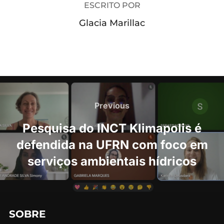
ESCRITO POR
Glacia Marillac
Navegação
de
Previous
Previous
Post
Pesquisa do INCT Klimapolis é
defendida na UFRN com foco em
serviços ambientais hídricos
SOBRE