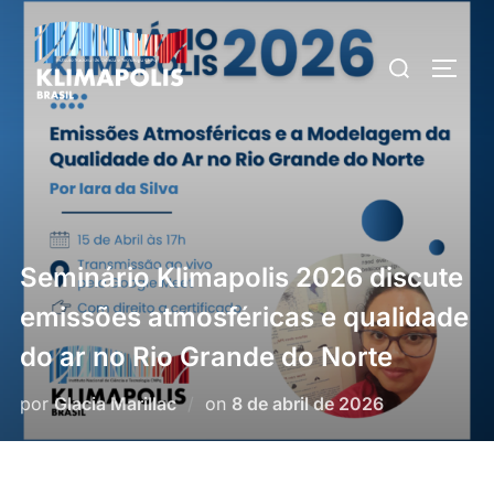
Pular
para
Pesquisar
ALTE
o
por:
conteúdo
Seminário Klimapolis 2026 discute
emissões atmosféricas e qualidade
do ar no Rio Grande do Norte
Postado
por
Glacia Marillac
on
8 de abril de 2026
em