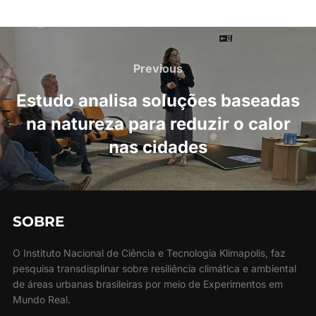
Navegação
de
Previous
Previous
Post
Estudo analisa soluções baseadas
na natureza para reduzir o calor
nas cidades
SOBRE
O Instituto Nacional de Ciência e Tecnologia Klimapolis, faz
pesquisa transdisplinar sobre resiliência climática e ambiental
de áreas urbanas brasileiras por meio de Experimentos em
Mundo Real.