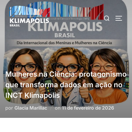
Pular
para
Pesquisar
ALTE
o
por:
conteúdo
Mulheres na Ciência: protagonismo
que transforma dados em ação no
INCT Klimapolis
Postado
por
Glacia Marillac
on
11 de fevereiro de 2026
em