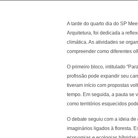
A tarde do quarto dia do SP Meet
Arquitetura, foi dedicada a refle
climática. As atividades se or
compreender como diferentes olh
O primeiro bloco, intitulado “Par
profissão pode expandir seu ca
tiveram início com propostas vo
tempo. Em seguida, a pauta se v
como territórios esquecidos pod
O debate seguiu com a ideia de 
imaginários ligados à floresta. 
economias e ecologias híbridas c