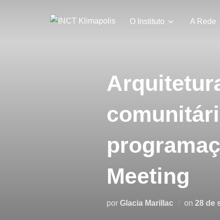
Pular
para
O Instituto
A Rede
o
conteúdo
Arquitetura
comunitári
programaçã
Meeting
Postad
por
Glacia Marillac
on
28 de 
em