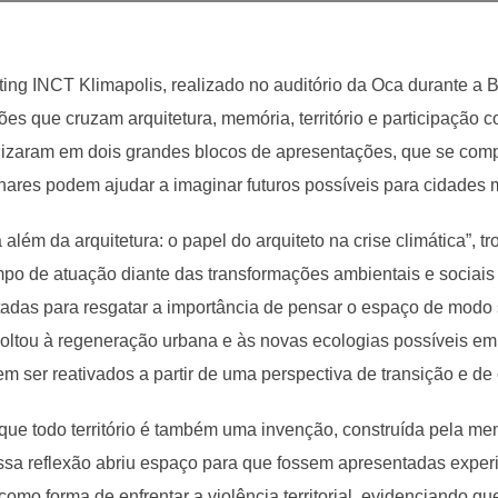
ing INCT Klimapolis, realizado no auditório da Oca durante a B
xões que cruzam arquitetura, memória, território e participação c
ganizaram em dois grandes blocos de apresentações, que se co
ares podem ajudar a imaginar futuros possíveis para cidades ma
a além da arquitetura: o papel do arquiteto na crise climática”, 
mpo de atuação diante das transformações ambientais e sociais
ltadas para resgatar a importância de pensar o espaço de mod
oltou à regeneração urbana e às novas ecologias possíveis em
em ser reativados a partir de uma perspectiva de transição e d
que todo território é também uma invenção, construída pela mem
Essa reflexão abriu espaço para que fossem apresentadas experi
omo forma de enfrentar a violência territorial, evidenciando q