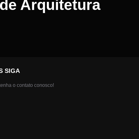
 de Arquitetura
S SIGA
enha o contato conosco!