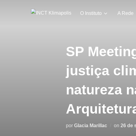
Pular
para
O Instituto
A Rede
o
conteúdo
SP Meeting
justiça cl
natureza n
Arquitetur
Postad
por
Glacia Marillac
on
26 de 
em