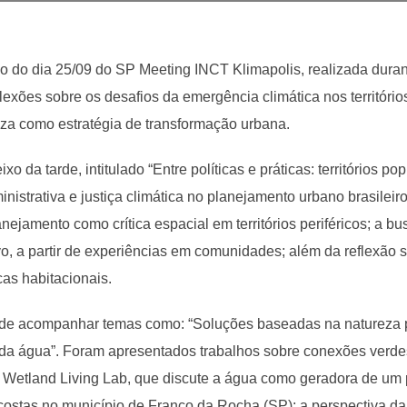
do dia 25/09 do SP Meeting INCT Klimapolis, realizada durant
eflexões sobre os desafios da emergência climática nos territóri
za como estratégia de transformação urbana.
xo da tarde, intitulado “Entre políticas e práticas: territórios p
inistrativa e justiça climática no planejamento urbano brasileiro
nejamento como crítica espacial em territórios periféricos; a bu
vo, a partir de experiências em comunidades; além da reflexão s
cas habitacionais.
ode acompanhar temas como: “Soluções baseadas na natureza p
 da água”. Foram apresentados trabalhos sobre conexões verde
o Wetland Living Lab, que discute a água como geradora de um
stas no município de Franco da Rocha (SP); a perspectiva da 