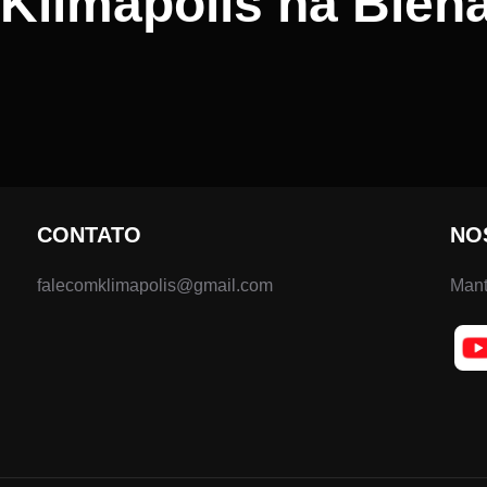
Klimapolis na Biena
CONTATO
NO
falecomklimapolis@gmail.com
Mant