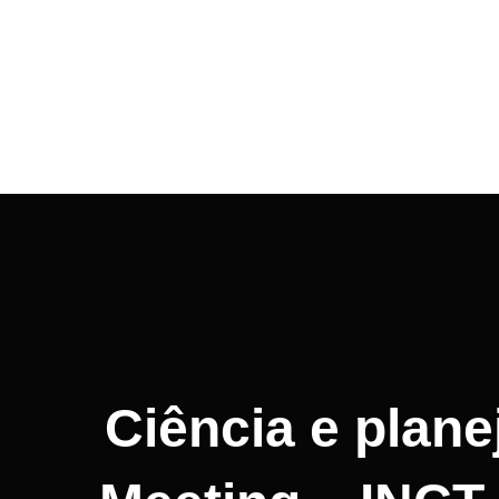
Navegação
de
Post
Ciência e plane