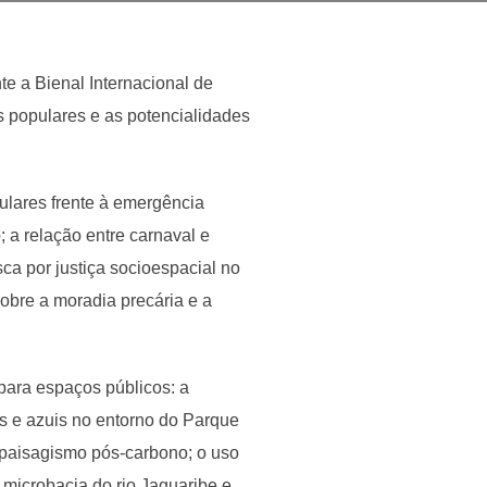
e a Bienal Internacional de
os populares e as potencialidades
opulares frente à emergência
; a relação entre carnaval e
sca por justiça socioespacial no
obre a moradia precária e a
ara espaços públicos: a
s e azuis no entorno do Parque
 paisagismo pós-carbono; o uso
microbacia do rio Jaguaribe e