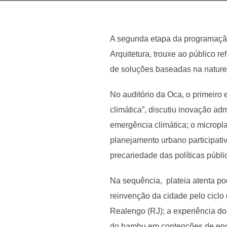
A segunda etapa da programação 
Arquitetura, trouxe ao público r
de soluções baseadas na nature
No auditório da Oca, o primeiro ei
climática”, discutiu inovação adm
emergência climática; o micropla
planejamento urbano participati
precariedade das políticas públi
Na sequência, plateia atenta p
reinvenção da cidade pelo ciclo
Realengo (RJ); a experiência d
do bambu em contenções de enco