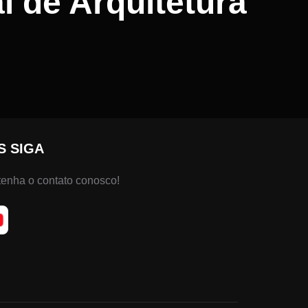
l de Arquitetura
S SIGA
enha o contato conosco!