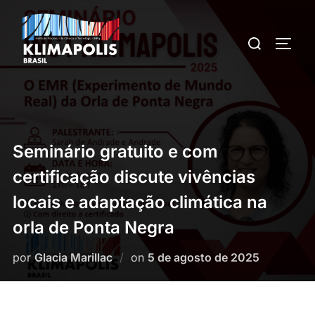
Pular
para
Pesquisar
ALTE
o
por:
conteúdo
Seminário gratuito e com
certificação discute vivências
locais e adaptação climática na
orla de Ponta Negra
Postado
por
Glacia Marillac
on
5 de agosto de 2025
em