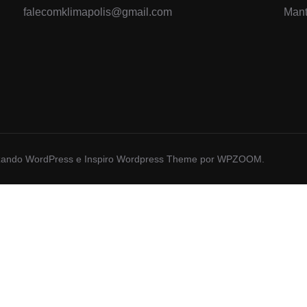
falecomklimapolis@gmail.com
Mant