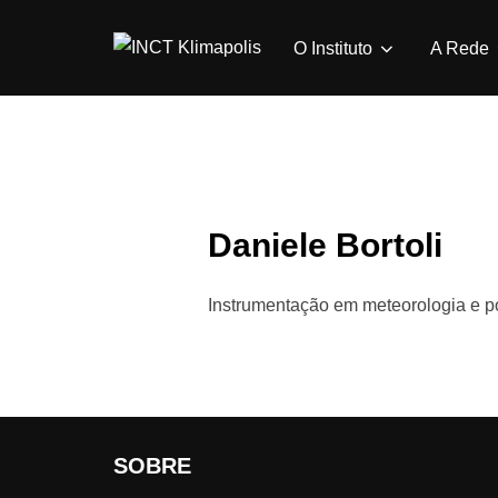
Pular
para
O Instituto
A Rede
o
conteúdo
Daniele Bortoli
Instrumentação em meteorologia e p
SOBRE